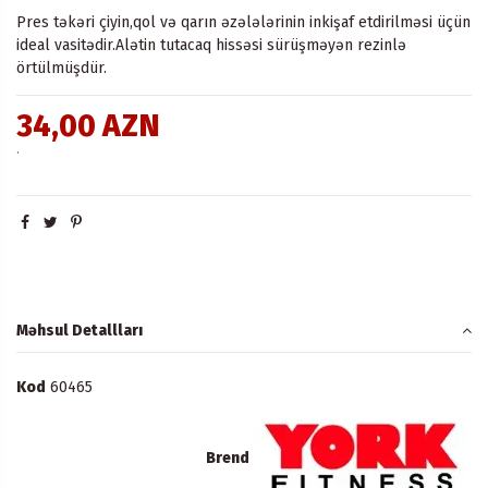
Pres təkəri çiyin,qol və qarın əzələlərinin inkişaf etdirilməsi üçün
ideal vasitədir.Alətin tutacaq hissəsi sürüşməyən rezinlə
örtülmüşdür.
34,00 AZN
.
Məhsul Detallları
Kod
60465
Brend