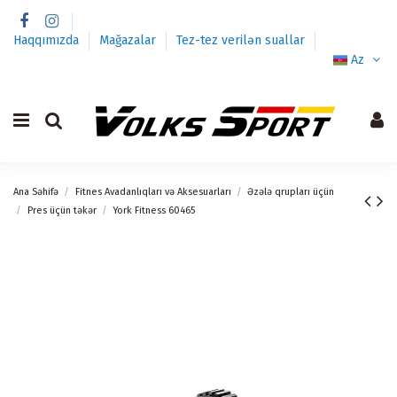
Haqqımızda
Mağazalar
Tez-tez verilən suallar
Az
Ana Səhifə
Fitnes Avadanlıqları və Aksesuarları
Əzələ qrupları üçün
Pres üçün təkər
York Fitness 60465