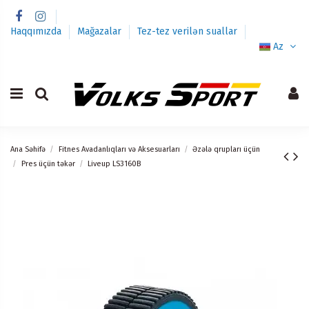
Haqqımızda
Mağazalar
Tez-tez verilən suallar
Az
Ana Səhifə
Fitnes Avadanlıqları və Aksesuarları
Əzələ qrupları üçün
Pres üçün təkər
Liveup LS3160B