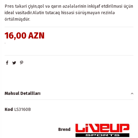
Pres təkəri çiyin,qol və qarın əzələlərinin inkişaf etdirilməsi üçün
ideal vasitədir.Alətin tutacaq hissəsi sürüşməyən rezinlə
örtülmüşdür.
16,00 AZN
.
Məhsul Detallları
Kod
LS3160B
Brend