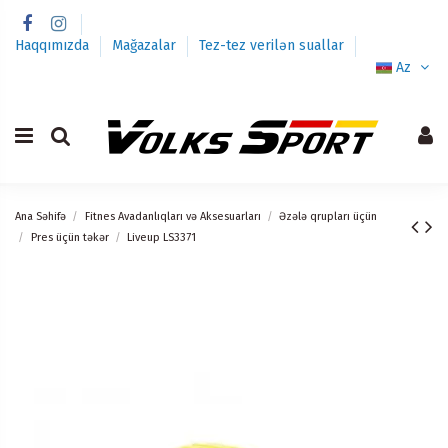
Haqqımızda
Mağazalar
Tez-tez verilən suallar
Az
Ana Səhifə
Fitnes Avadanlıqları və Aksesuarları
Əzələ qrupları üçün
Pres üçün təkər
Liveup LS3371