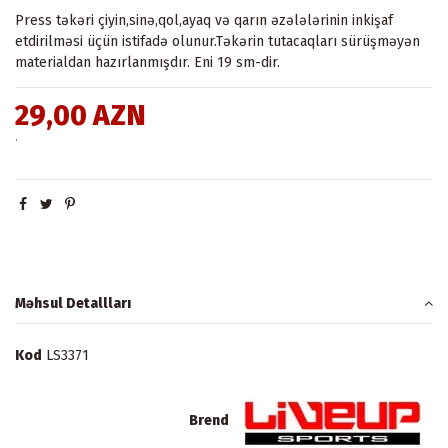
Press təkəri çiyin,sinə,qol,ayaq və qarın əzələlərinin inkişaf
etdirilməsi üçün istifadə olunur.Təkərin tutacaqları sürüşməyən
materialdan hazırlanmışdır. Eni 19 sm-dir.
29,00 AZN
.
Məhsul Detallları
Kod
LS3371
Brend