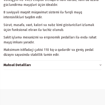
gücləndirmə məşqləri üçün idealdır.
8 səviyyəli maqnit müqavimət sistemi ilə fərqli məşq
intensivlikləri təqdim edir.
Sürət, məsafə, vaxt, kalori və nəbz kimi göstəriciləri izləmək
üçün funksional ekran ilə təchiz olunub.
Sakit işləmə mexanizmi və erqonomik pedalları ilə evdə rahat
məşq imkanı yaradır.
Maksimum istifadəçi çəkisi 110 kq-a qədərdir və geniş pedal
dizaynı sayəsində stabillik təmin edir.
Məhsul Detallları