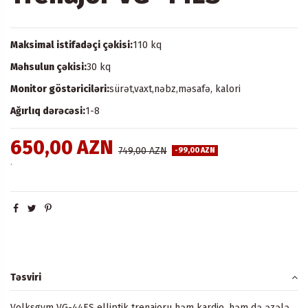
Maksimal istifadəçi çəkisi:
110 kq
Məhsulun çəkisi:
30 kq
Monitor göstəriciləri:
sürət,vaxt,nəbz,məsafə, kalori
Ağırlıq dərəcəsi:
1-8
650,00 AZN
749,00 AZN
-99,00 AZN
.
Təsviri
Volksgym VG-44ES elliptik trenajoru həm kardio, həm də əzələ