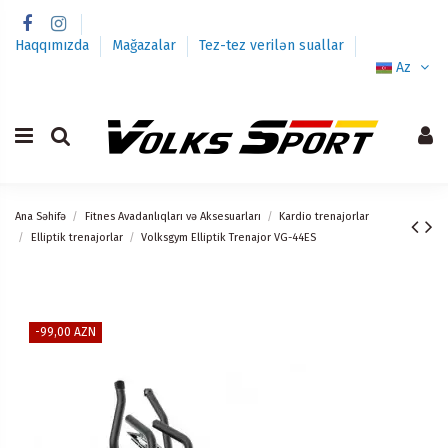
Haqqımızda
Mağazalar
Tez-tez verilən suallar
Az
Ana Səhifə
Fitnes Avadanlıqları və Aksesuarları
Kardio trenajorlar
Elliptik trenajorlar
Volksgym Elliptik Trenajor VG-44ES
-99,00 AZN