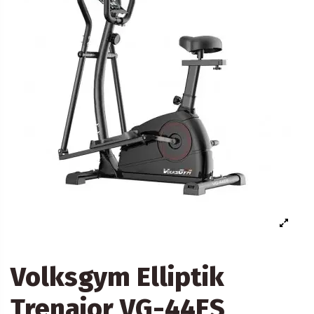
Volksgym Elliptik
Trenajor VG-44ES