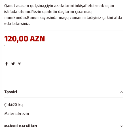
Qanet əsasən qol,sinə,çiyin əzələlərini inkişaf etdirmək üçün
istifadə olunur.Rezin qantelin daşlarını çıxarmaq
mümkündür.Bunun sayəsində məşq zamanı istədiyiniz çəkini əldə
edə bilərsiniz.
120,00 AZN
.
Təsviri
Çəki:20 kq
Material:rezin
Məhsul Detallları