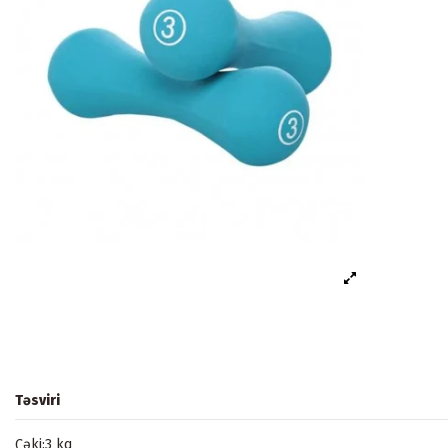
Təsviri
Çəki:3 kq