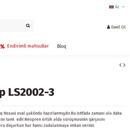
Az
Daxil Ol
Endirimli məhsullar
Bloq
p LS2002-3
q hissəsi oval şəklində hazırlanmışdır.Bu istifadə zamanı ələ daha
ını təmi edir.Neopren örtük əldə sürüşməsinin qarşısını
yerə düşərkən hər hansı zədələnməyə imkan vermir.