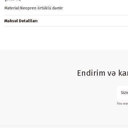
Material:Neopren örtüklü dəmir
Məhsul Detallları
Endirim və k
You may