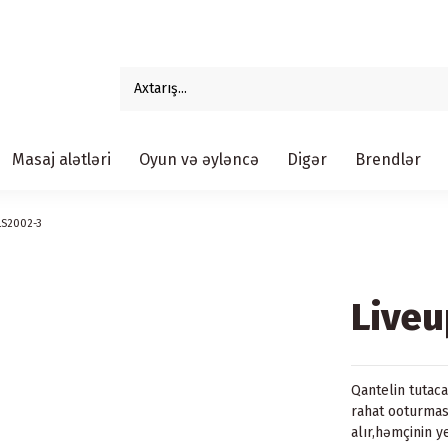
Masaj alətləri
Oyun və əyləncə
Digər
Brendlər
LS2002-3
Liveu
Qantelin tutaca
rahat ooturmas
alır,həmçinin 