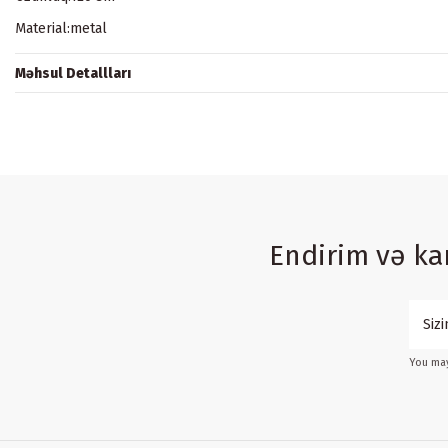
Material:metal
Məhsul Detallları
Endirim və k
You may