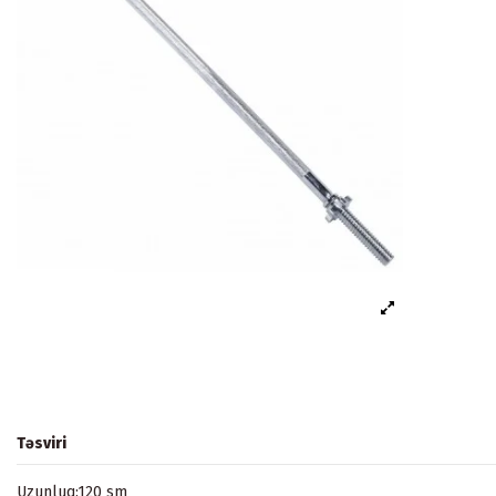
Təsviri
Uzunluq:120 sm