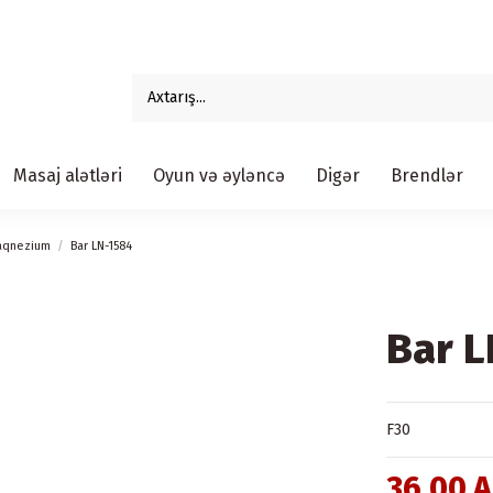
Masaj alətləri
Oyun və əyləncə
Digər
Brendlər
 maqnezium
Bar LN-1584
Bar 
F30
36,00 