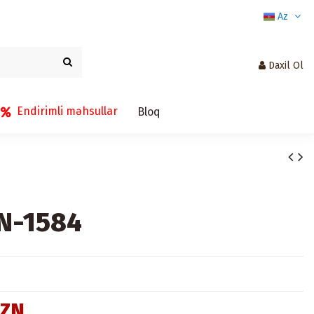
Az
Daxil Ol
Endirimli məhsullar
Bloq
LN-1584
AZN