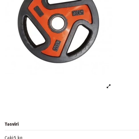
Təsviri
Çəki:5 kq