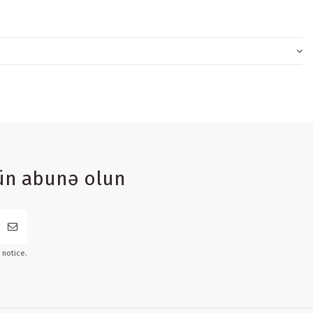
ün abunə olun
 notice.