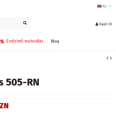
Az
Daxil Ol
Endirimli məhsullar
Bloq
s 505-RN
AZN