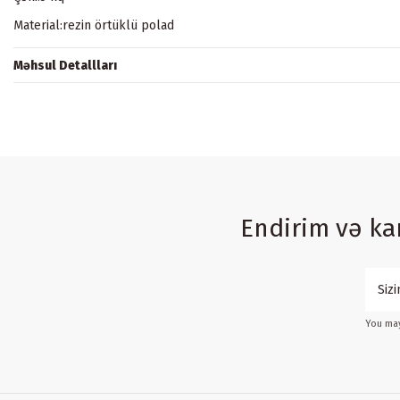
Material:rezin örtüklü polad
Məhsul Detallları
Endirim və k
You may