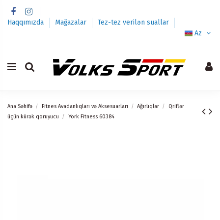
Haqqımızda
Mağazalar
Tez-tez verilən suallar
Az
Ana Səhifə
Fitnes Avadanlıqları və Aksesuarları
Ağırlıqlar
Qriflər
üçün kürək qoruyucu
York Fitness 60384