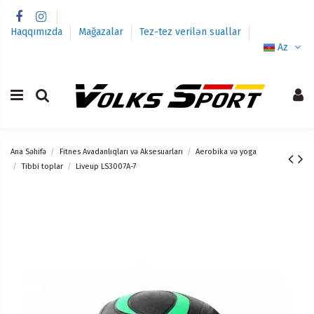
Haqqımızda
Mağazalar
Tez-tez verilən suallar
Az
Ana Səhifə
Fitnes Avadanlıqları və Aksesuarları
Aerobika və yoga
Tibbi toplar
Liveup LS3007A-7