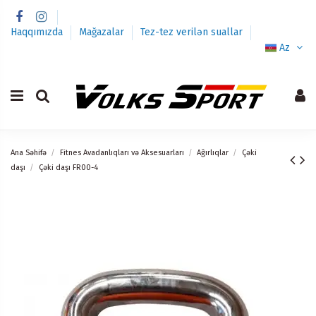
Haqqımızda
Mağazalar
Tez-tez verilən suallar
Az
Ana Səhifə
Fitnes Avadanlıqları və Aksesuarları
Ağırlıqlar
Çəki
daşı
Çəki daşı FR00-4