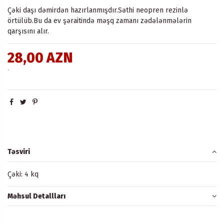
Çəki daşı dəmirdən hazırlanmışdır.Səthi neopren rezinlə
örtülüb.Bu da ev şəraitində məşq zamanı zədələnmələrin
qarşısını alır.
28,00 AZN
.
Təsviri
Çəki: 4 kq
Məhsul Detallları