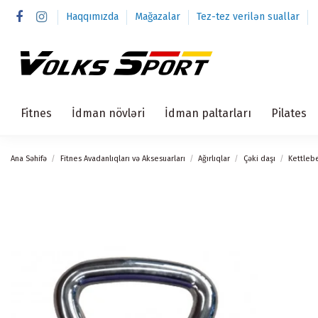
Haqqımızda
Mağazalar
Tez-tez verilən suallar
Fitnes
İdman növləri
İdman paltarları
Pilates
Ana Səhifə
Fitnes Avadanlıqları və Aksesuarları
Ağırlıqlar
Çəki daşı
Kettleb