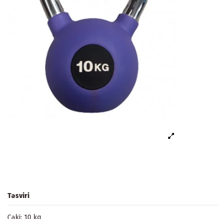
Təsviri
Çəki: 10 kq