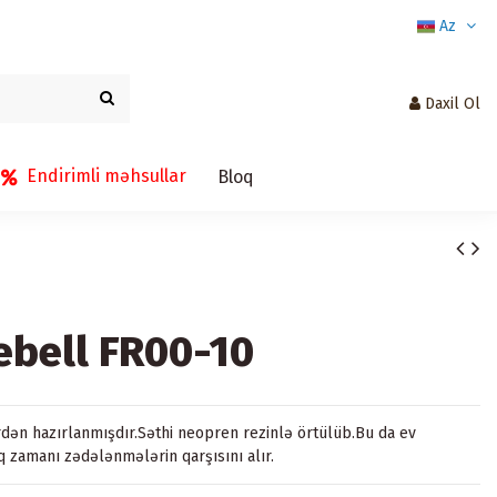
Az
Daxil Ol
Endirimli məhsullar
Bloq
ebell FR00-10
rdən hazırlanmışdır.Səthi neopren rezinlə örtülüb.Bu da ev
q zamanı zədələnmələrin qarşısını alır.