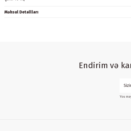
Məhsul Detallları
Endirim və k
You may