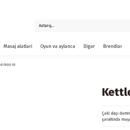
Masaj alətləri
Oyun və əyləncə
Digər
Brendlər
ell FR00-10
Kettl
Çəki daşı dəmi
şəraitində məş