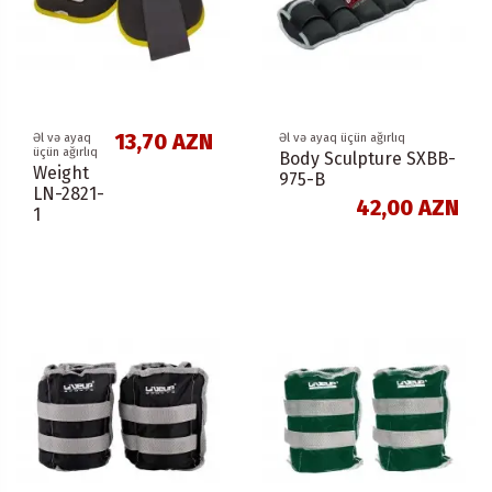
13,70 AZN
Əl və ayaq
Əl və ayaq üçün ağırlıq
üçün ağırlıq
Body Sculpture SXBB-
Weight
975-B
LN-2821-
42,00 AZN
1