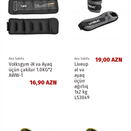
19,00 AZN
Ana Səhifə
Ana Səhifə
Volksgym Əl və Ayaq
Liveup
üçün çəkilər 1.0KG*2
əl və
AWW-1
ayaq
üçün
16,90 AZN
ağırlıq
1x2 kg
LS3049