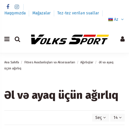
Haqqımızda
Mağazalar
Tez-tez verilən suallar
Az
Ana Səhifə
Fitnes Avadanlıqları və Aksesuarları
Ağırlıqlar
Əl və ayaq
üçün ağırlıq
Əl və ayaq üçün ağırlıq
Seç
14