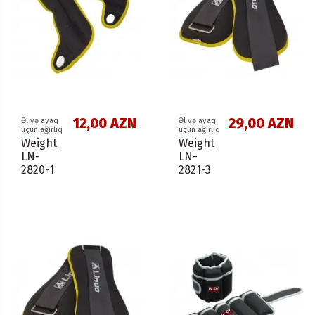
12,00 AZN
29,00 AZN
Əl və ayaq
Əl və ayaq
üçün ağırlıq
üçün ağırlıq
Weight
Weight
LN-
LN-
2820-1
2821-3