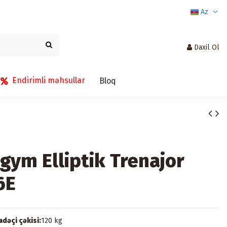
Az
Daxil Ol
Endirimli məhsullar
Bloq
gym Elliptik Trenajor
6E
adəçi çəkisi:
120 kg