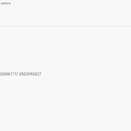
 notice.
02006777/ 0502092627