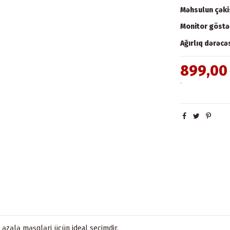
Məhsulun çəki
Monitor göstər
Ağırlıq dərəcəs
899,00
.
ə əzələ məşqləri üçün ideal seçimdir.