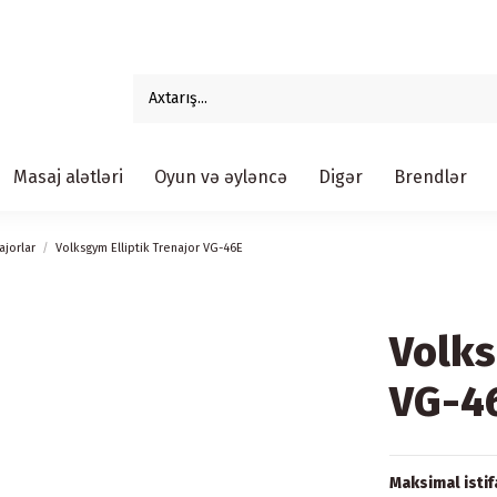
Masaj alətləri
Oyun və əyləncə
Digər
Brendlər
ajorlar
Volksgym Elliptik Trenajor VG-46E
Volks
VG-4
Maksimal istif