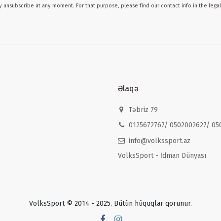
 unsubscribe at any moment. For that purpose, please find our contact info in the legal
Əlaqə
Təbriz 79
0125672767/ 0502002627/ 05
info@volkssport.az
VolksSport - İdman Dünyası
VolksSport © 2014 - 2025. Bütün hüquqlar qorunur.