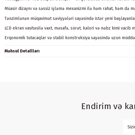
Müasir dizaynı və səssiz işləmə mexanizmi ilə həm rahat, həm də mə
Tənzimlənən müqavimət səviyyələri sayəsində istər yeni başlayanlar,
LCD ekran vasitəsilə vaxt, məsafə, sürət, kalori və nəbz kimi vacib m
Erqonomik tutacaqlar və stabil konstruksiya sayəsində uzun müdd
Məhsul Detallları
Endirim və k