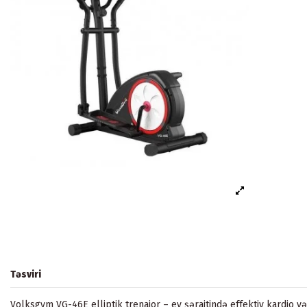
Təsviri
Volksgym VG-46E elliptik trenajor – ev şəraitində effektiv kardio v