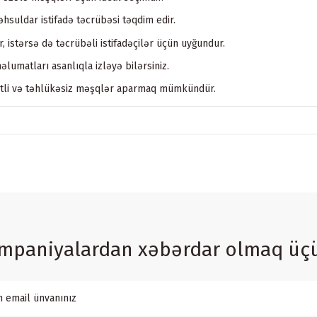
hsuldar istifadə təcrübəsi təqdim edir.
 istərsə də təcrübəli istifadəçilər üçün uyğundur.
əlumatları asanlıqla izləyə bilərsiniz.
ətli və təhlükəsiz məşqlər aparmaq mümkündür.
ampaniyalardan xəbərdar olmaq üç