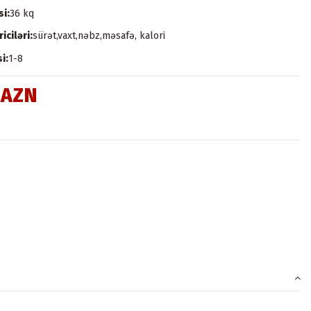
si:
36 kq
iciləri:
sürət,vaxt,nəbz,məsafə, kalori
i:
1-8
 AZN