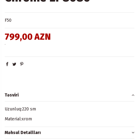
F50
799,00 AZN
.
Təsviri
Uzunluq:220 sm
Material:xrom
Məhsul Detallları