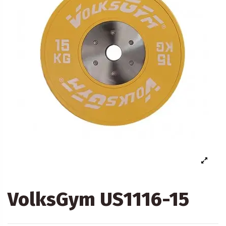
VolksGym US1116-15