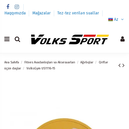
Haqqımızda
Mağazalar
Tez-tez verilən suallar
Az
Ana Səhifə
Fitnes Avadanlıqları və Aksesuarları
Ağırlıqlar
Qriflər
üçün daşlar
VolksGym US1116-15