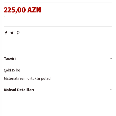
225,00 AZN
.
Təsviri
Çəki:15 kq
Material:rezin örtüklü polad
Məhsul Detallları