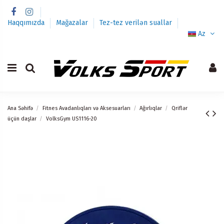
Haqqımızda
Mağazalar
Tez-tez verilən suallar
Az
Ana Səhifə
Fitnes Avadanlıqları və Aksesuarları
Ağırlıqlar
Qriflər
üçün daşlar
VolksGym US1116-20