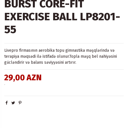
BURST CORE-FIT
EXERCISE BALL LP8201-
55
Livepro firmasının aerobika topu gimnastika məşqlərində və
terapiya məqsədi ilə istifadə olunur.Topla məşq bel nahiyəsini
gücləndirir və balans səviyyəsini artırır.
29,00 AZN
.