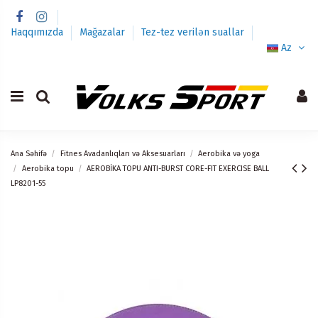
Haqqımızda
Mağazalar
Tez-tez verilən suallar
Az
Ana Səhifə
Fitnes Avadanlıqları və Aksesuarları
Aerobika və yoga
Aerobika topu
AEROBİKA TOPU ANTI-BURST CORE-FIT EXERCISE BALL
LP8201-55