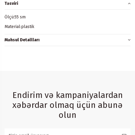
Təsviri
Ölçü:55 sm
Material:plastik
Məhsul Detallları
Endirim və kampaniyalardan
xəbərdar olmaq üçün abunə
olun